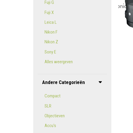
Fuji G
Fuji X
Leica L
Nikon F
Nikon Z
Sony E
Alles weergeven
Andere Categorieën
Compact
SLR
Objectieven
Accu's