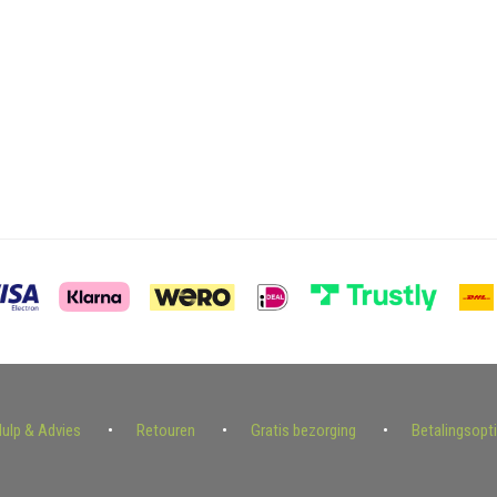
ulp & Advies
Retouren
Gratis bezorging
Betalingsopt