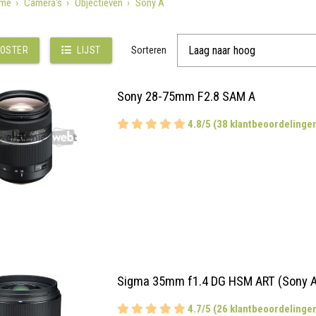
me
Camera's
Objectieven
Sony A
Sorteren
OSTER
LIJST
Sony 28-75mm F2.8 SAM A
4.8/5 (38 klantbeoordelinge
Sigma 35mm f1.4 DG HSM ART (Sony A
4.7/5 (26 klantbeoordelinge