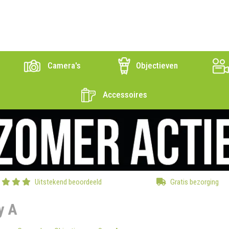
Camera's
Objectieven
Accessoires
Uitstekend beoordeeld
Gratis bezorging
y A