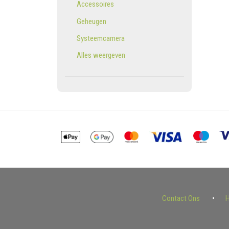
Accessoires
Geheugen
Systeemcamera
Alles weergeven
Contact Ons
H