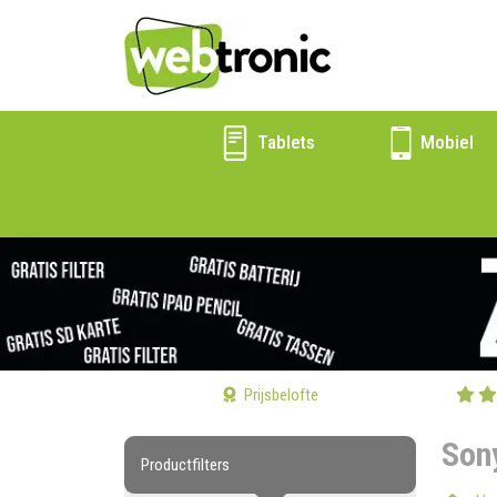
Tablets
Mobiel
Prijsbelofte
Son
Productfilters