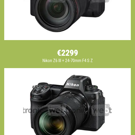
€2299
Nikon Z6 III + 24-70mm F4 S Z