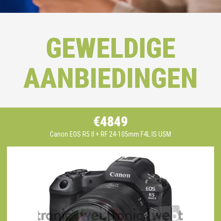
GEWELDIGE
AANBIEDINGEN
€4849
Canon EOS R5 II + RF 24-105mm F4L IS USM