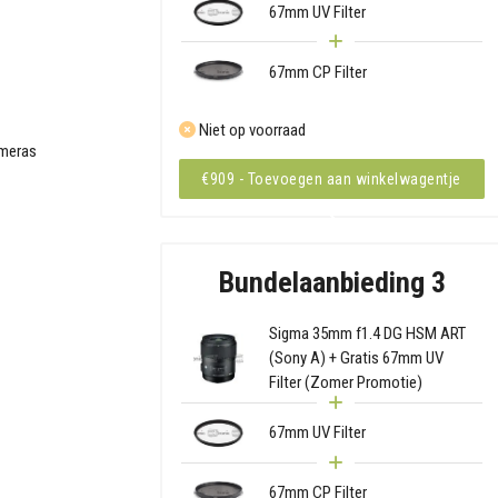
67mm UV Filter
67mm CP Filter
Niet op voorraad
ameras
€909 - Toevoegen aan winkelwagentje
Bundelaanbieding 3
Sigma 35mm f1.4 DG HSM ART
(Sony A) + Gratis 67mm UV
Filter (Zomer Promotie)
67mm UV Filter
67mm CP Filter