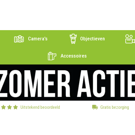
Camera's
Objectieven
Accessoires
Uitstekend beoordeeld
Gratis bezorging