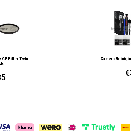
 CP Filter Twin
Camera Reinigin
ck
€
35