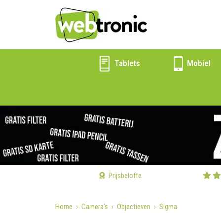
Tablets
Mobiel
Prijsbelofte
Home
Camera's
Objectieven
Sigma