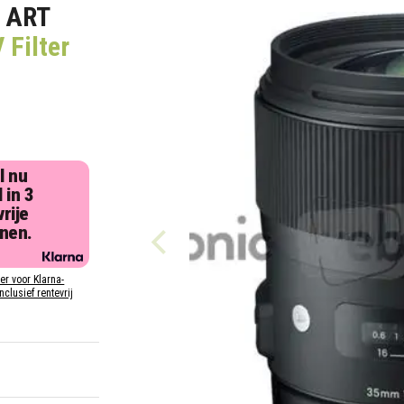
 ART
Filter
l nu
 in 3
rije
jnen.
ier voor Klarna-
inclusief rentevrij