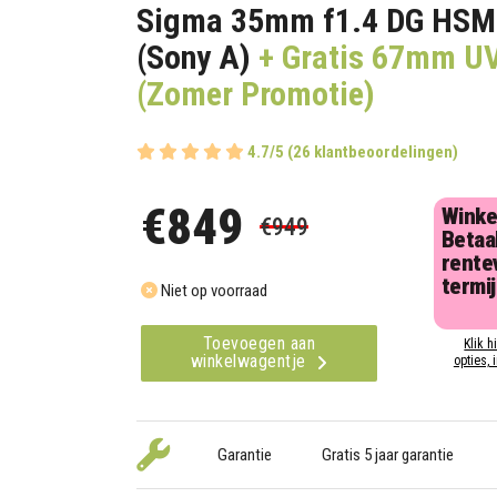
Sigma 35mm f1.4 DG HSM
(Sony A)
+ Gratis 67mm UV 
(Zomer Promotie)
4.7/5 (26 klantbeoordelingen)
€849
Winke
€949
Betaal
rentev
termi
Niet op voorraad
Toevoegen aan
Klik h
winkelwagentje
opties, 
Garantie
Gratis 5 jaar garantie