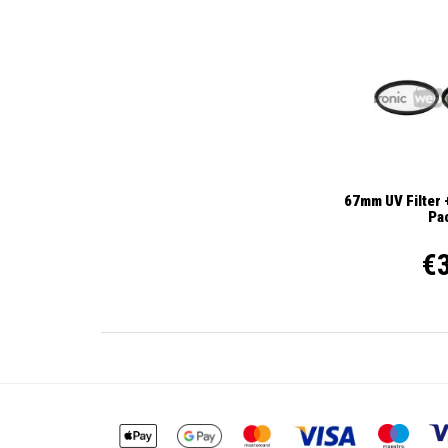
67mm UV Filter +
Pa
€