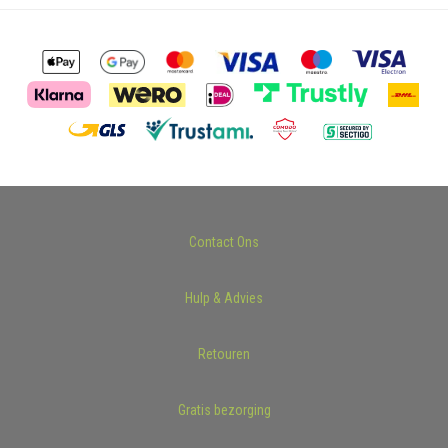
Contact Ons
Hulp & Advies
Retouren
Gratis bezorging