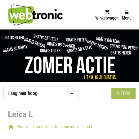
Winkelwagen
Menu
FILTERS
Leica L
Home
Camera's
Objectieven
Leica L