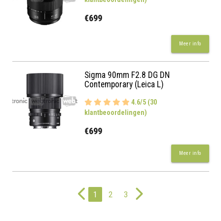
€699
Meer info
Sigma 90mm F2.8 DG DN
Contemporary (Leica L)
4.6/5 (30
klantbeoordelingen)
€699
Meer info
1
2
3