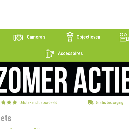
Camera's
Objectieven
Accessoires
Uitstekend beoordeeld
Gratis bezorging
lets