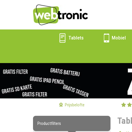
Tablets
Mobiel
Prijsbelofte
Tab
Productfilters