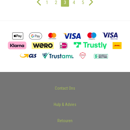
1
2
3
4
5
Contact Ons
Hulp & Advies
Retouren