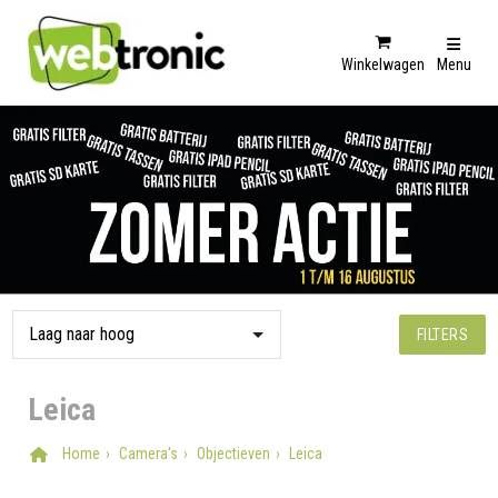
Winkelwagen
Menu
FILTERS
Leica
Home
Camera's
Objectieven
Leica