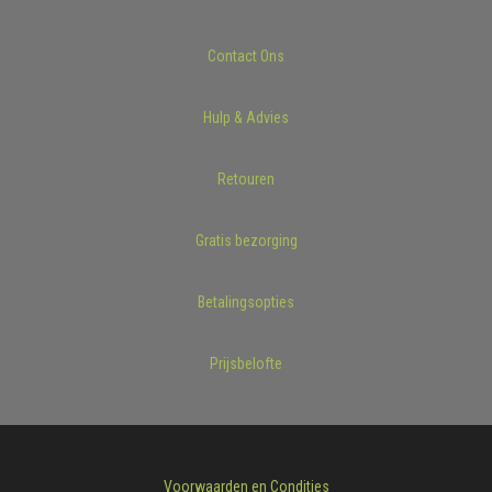
Contact Ons
Hulp & Advies
Retouren
Gratis bezorging
Betalingsopties
Prijsbelofte
Voorwaarden en Condities