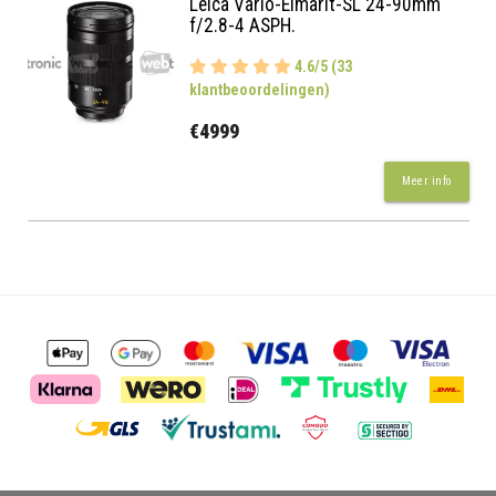
Leica Vario-Elmarit-SL 24-90mm
f/2.8-4 ASPH.
4.6/5 (33
klantbeoordelingen)
€4999
Meer info