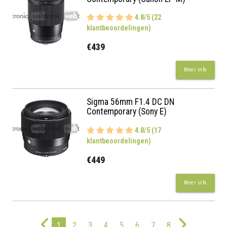
4.8/5 (22
klantbeoordelingen)
€439
Meer info
Sigma 56mm F1.4 DC DN
Contemporary (Sony E)
4.8/5 (17
klantbeoordelingen)
€449
Meer info
1
2
3
4
5
6
7
8