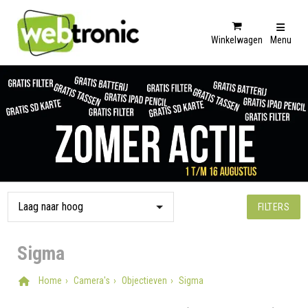
Winkelwagen
Menu
FILTERS
Sigma
Home
Camera's
Objectieven
Sigma