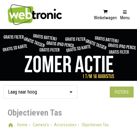
Winkelwagen
Menu
FILTERS
Objectieven Tas
Home
Camera's
Accessoires
Objectieven Tas