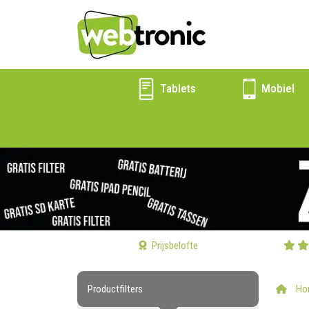
Tablets
Mobiel
Prijsbelofte
Productfilters
Ho