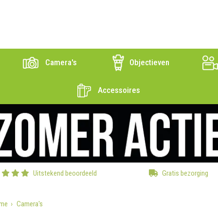
Camera's
Objectieven
Accessoires
Uitstekend beoordeeld
Gratis bezorging
me
Camera's