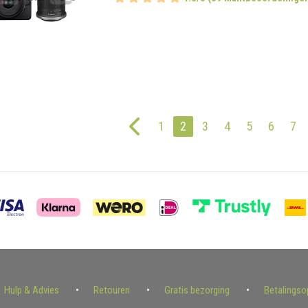
1
2
3
4
5
6
7
Hulp & Advies
Retouren
Gratis bezorging
Betalingso