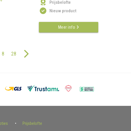
Prijsbelofte
Nieuw product
Meer info
8
28
pties
Prijsbelofte