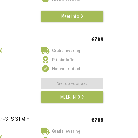
Meer info
€709
n)
Gratis levering
Prijsbelofte
Nieuw product
Niet op voorraad
MEER INFO
F-S IS STM +
€709
Gratis levering
n)