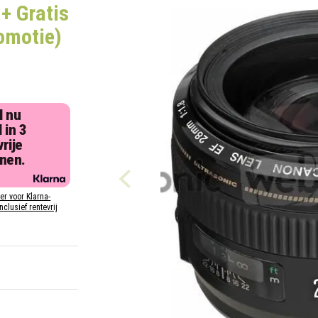
+ Gratis
omotie)
l nu
 in 3
rije
jnen.
ier voor Klarna-
inclusief rentevrij