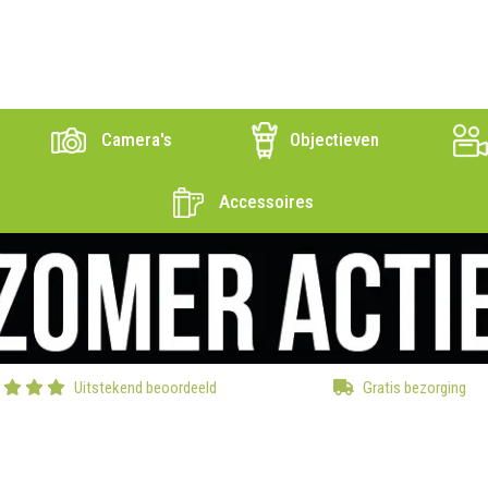
Camera's
Objectieven
Accessoires
Uitstekend beoordeeld
Gratis bezorging