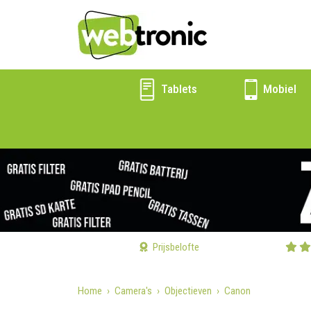
Tablets
Mobiel
Prijsbelofte
Home
Camera's
Objectieven
Canon