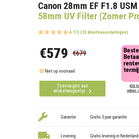
Canon 28mm EF F1.8 USM
58mm UV Filter (Zomer Pr
4.7/5 (35 klantbeoordelingen)
€579
Beste
€679
Betaal
rentev
termi
Niet op voorraad
Toevoegen aan
Klik h
winkelwagentje
opties, 
Garantie
Gratis 5 jaar garantie
Levering
Gratis levering in Nederland