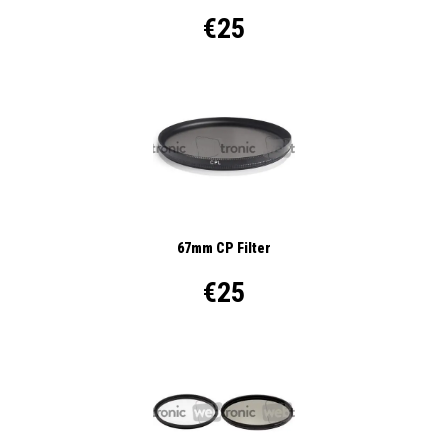
€25
67mm CP Filter
€25