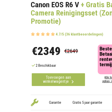
Canon EOS R6 V
+ Gratis B
Camera Reinigingsset (Zo
Promotie)
4.7/5 (36 klantbeoordelingen)
€2349
Beste
€2649
Betaal
rentev
termi
2 Beschikbaar
Toevoegen aan
Klik h
winkelwagentje
opties, 
Garantie
Gratis 5 jaar garantie