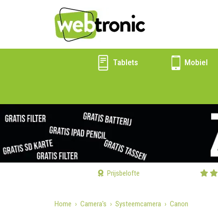
Tablets
Mobiel
Prijsbelofte
Home
Camera's
Systeemcamera
Canon