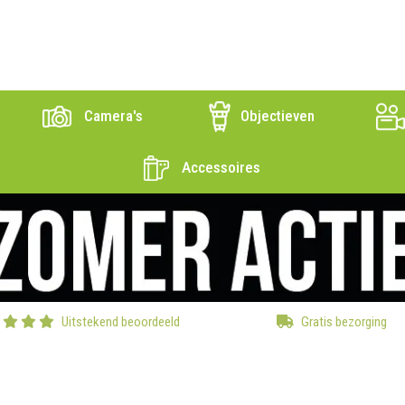
Camera's
Objectieven
Accessoires
Uitstekend beoordeeld
Gratis bezorging