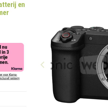
atterij en
mer
l nu
 in 3
rije
jnen.
ier voor Klarna-
inclusief rentevrij