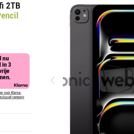
fi 2TB
Pencil
l nu
 in 3
rije
jnen.
ier voor Klarna-
inclusief rentevrij