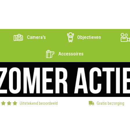
Camera's
Objectieven
Accessoires
Uitstekend beoordeeld
Gratis bezorging