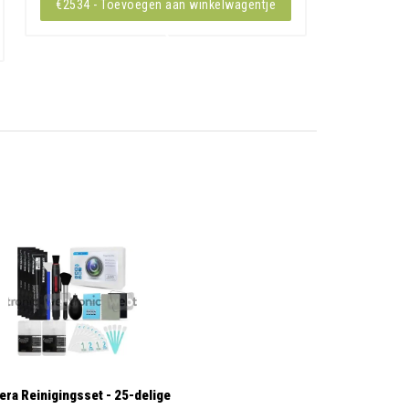
€2534 - Toevoegen aan winkelwagentje
ra Reinigingsset - 25-delige