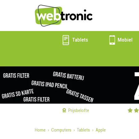
Tablets
Mobiel
Prijsbelofte
Home
Computers
Tablets
Apple