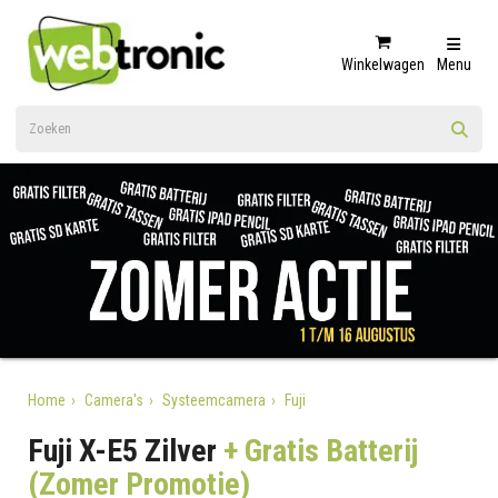
Winkelwagen
Menu
Home
Camera's
Systeemcamera
Fuji
Fuji X-E5 Zilver
+ Gratis Batterij
(Zomer Promotie)