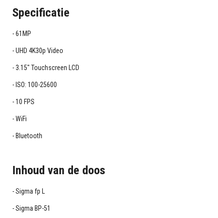
Specificatie
61MP
UHD 4K30p Video
3.15" Touchscreen LCD
ISO: 100-25600
10 FPS
WiFi
Bluetooth
Inhoud van de doos
Sigma fp L
Sigma BP-51