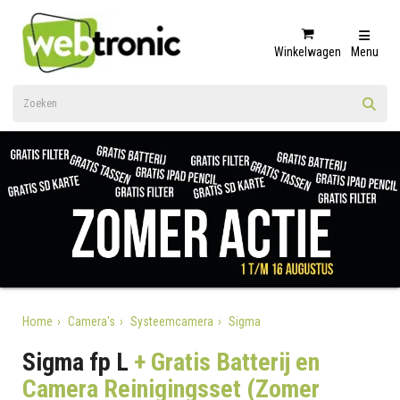
Winkelwagen
Menu
Home
Camera's
Systeemcamera
Sigma
Sigma fp L
+ Gratis Batterij en
Camera Reinigingsset (Zomer