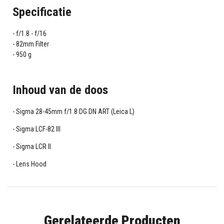
Specificatie
f/1.8 - f/16
82mm Filter
950 g
Inhoud van de doos
Sigma 28-45mm f/1.8 DG DN ART (Leica L)
Sigma LCF-82 III
Sigma LCR II
Lens Hood
Gerelateerde Producten