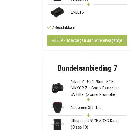
ENEL15
7 Beschikbaar
€2259 - Toevoegen aan winkelwagentje
Bundelaanbieding 7
Nikon Zf + 24-70mm F4 S
NIKKOR Z + Gratis Batterij en
UV Filter (Zomer Promotie)
Neoprene SLR Tas
Ultispeed 256GB SDXC Kaart
(Class 10)