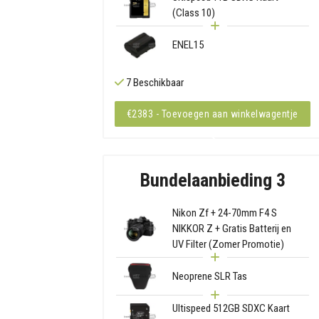
(Class 10)
ENEL15
7 Beschikbaar
€2383 - Toevoegen aan winkelwagentje
Bundelaanbieding 3
Nikon Zf + 24-70mm F4 S
NIKKOR Z + Gratis Batterij en
UV Filter (Zomer Promotie)
Neoprene SLR Tas
Ultispeed 512GB SDXC Kaart