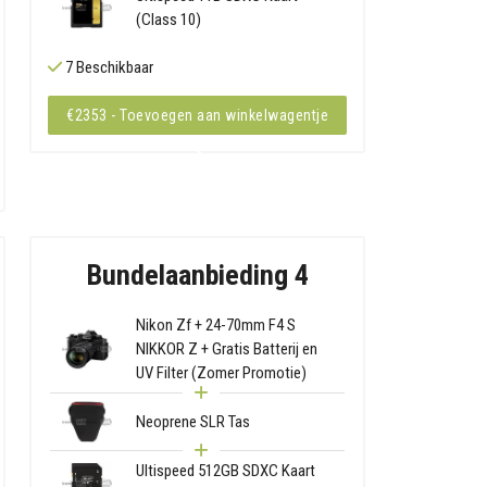
(Class 10)
7 Beschikbaar
€2353 - Toevoegen aan winkelwagentje
Bundelaanbieding 4
Nikon Zf + 24-70mm F4 S
NIKKOR Z + Gratis Batterij en
UV Filter (Zomer Promotie)
Neoprene SLR Tas
Ultispeed 512GB SDXC Kaart