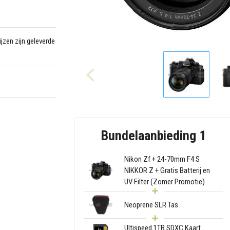
jzen zijn geleverde
Bundelaanbieding 1
Nikon Zf + 24-70mm F4 S
NIKKOR Z + Gratis Batterij en
UV Filter (Zomer Promotie)
Neoprene SLR Tas
Ultispeed 1TB SDXC Kaart