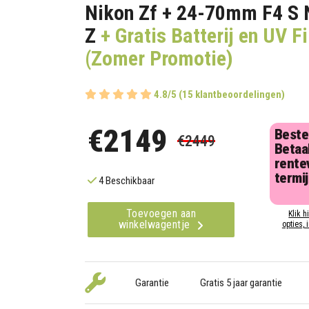
Nikon Zf + 24-70mm F4 S
Z
+ Gratis Batterij en UV Fi
(Zomer Promotie)
4.8/5 (15 klantbeoordelingen)
€2149
Beste
€2449
Betaal
rentev
termi
4 Beschikbaar
Toevoegen aan
Klik h
winkelwagentje
opties, 
Garantie
Gratis 5 jaar garantie