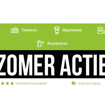
Camera's
Objectieven
Accessoires
Uitstekend beoordeeld
Gratis bezorging