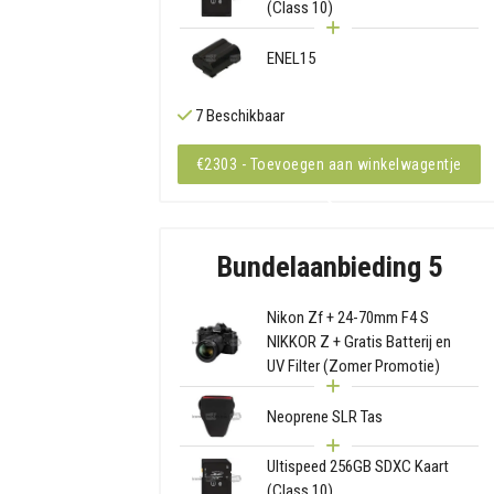
(Class 10)
ENEL15
7 Beschikbaar
€2303 - Toevoegen aan winkelwagentje
Bundelaanbieding 5
Nikon Zf + 24-70mm F4 S
NIKKOR Z + Gratis Batterij en
UV Filter (Zomer Promotie)
Neoprene SLR Tas
Ultispeed 256GB SDXC Kaart
(Class 10)