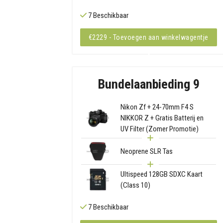
7 Beschikbaar
€2229 - Toevoegen aan winkelwagentje
Bundelaanbieding 9
Nikon Zf + 24-70mm F4 S
NIKKOR Z + Gratis Batterij en
UV Filter (Zomer Promotie)
Neoprene SLR Tas
Ultispeed 128GB SDXC Kaart
(Class 10)
7 Beschikbaar