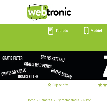
Tablets
Mobiel
Prijsbelofte
Home
Camera's
Systeemcamera
Nikon