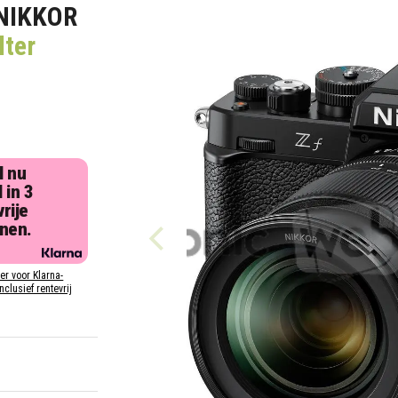
 NIKKOR
lter
l nu
 in 3
rije
jnen.
ier voor Klarna-
inclusief rentevrij