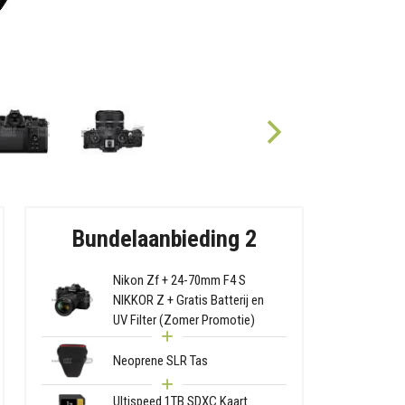
Bundelaanbieding 2
Nikon Zf + 24-70mm F4 S
NIKKOR Z + Gratis Batterij en
UV Filter (Zomer Promotie)
Neoprene SLR Tas
Ultispeed 1TB SDXC Kaart