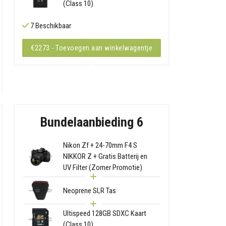
(Class 10)
7 Beschikbaar
€2273 - Toevoegen aan winkelwagentje
Bundelaanbieding 6
Nikon Zf + 24-70mm F4 S
NIKKOR Z + Gratis Batterij en
UV Filter (Zomer Promotie)
Neoprene SLR Tas
Ultispeed 128GB SDXC Kaart
(Class 10)