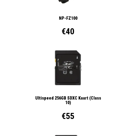
NP-FZ100
€40
Ultispeed 256GB SDXC Kaart (Class
10)
€55