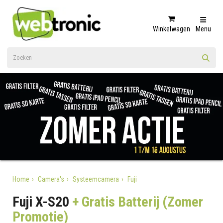
Winkelwagen
Menu
Home
Camera's
Systeemcamera
Fuji
Fuji X-S20
+ Gratis Batterij (Zomer
Promotie)