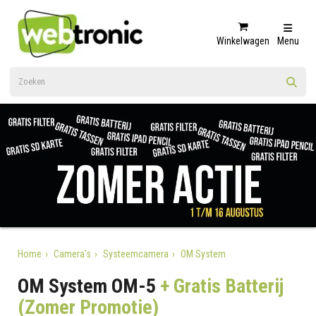
Winkelwagen
Menu
Home
Camera's
Systeemcamera
OM System
OM System OM-5
+ Gratis Batterij
(Zomer Promotie)