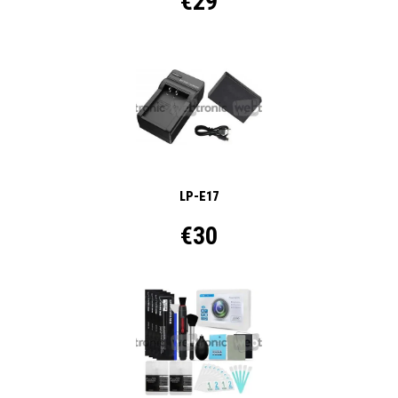
€29
LP-E17
€30