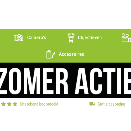
Camera's
Objectieven
Accessoires
Uitstekend beoordeeld
Gratis bezorging