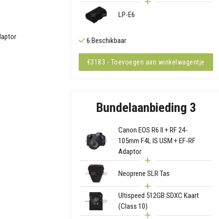
LP-E6
daptor
6 Beschikbaar
€3183 - Toevoegen aan winkelwagentje
Bundelaanbieding 3
Canon EOS R6 II + RF 24-
105mm F4L IS USM + EF-RF
Adaptor
Neoprene SLR Tas
Ultispeed 512GB SDXC Kaart
(Class 10)