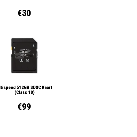
€30
ltispeed 512GB SDXC Kaart
(Class 10)
€99