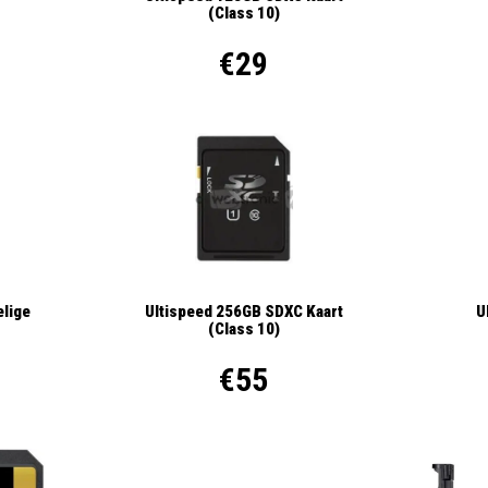
(Class 10)
€29
elige
Ultispeed 256GB SDXC Kaart
U
(Class 10)
€55