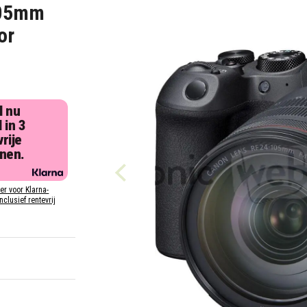
105mm
or
l nu
 in 3
rije
jnen.
ier voor Klarna-
inclusief rentevrij