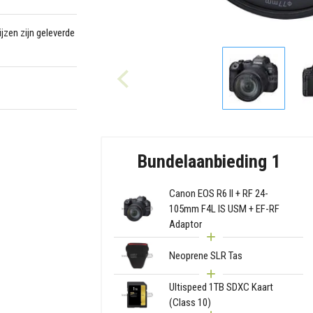
jzen zijn geleverde
Bundelaanbieding 1
Canon EOS R6 II + RF 24-
105mm F4L IS USM + EF-RF
Adaptor
Neoprene SLR Tas
Ultispeed 1TB SDXC Kaart
(Class 10)