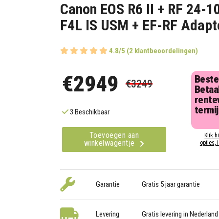
Canon EOS R6 II + RF 24-
F4L IS USM + EF-RF Adapt
4.8/5 (2 klantbeoordelingen)
€2949
Beste
€3249
Betaal
rentev
termi
3 Beschikbaar
Toevoegen aan
Klik h
winkelwagentje
opties, 
Garantie
Gratis 5 jaar garantie
Levering
Gratis levering in Nederland