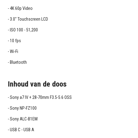
4K 60p Video
3.0" Touchscreen LCD
ISO 100 - 51,200
10 fps
Wi-Fi
Bluetooth
Inhoud van de doos
Sony a7 IV + 28-70mm F3.5-5.6 OSS
Sony NP-FZ100
Sony ALC-B1EM
USB C - USB A