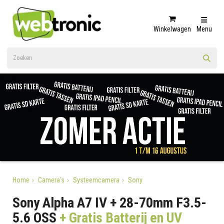
Winkelwagen
Menu
Home
Camera's
Systeemcamera
Sony
Sony Alpha A7 IV + 28-70mm F3.5-
5.6 OSS
+ Gratis Batterij en UV