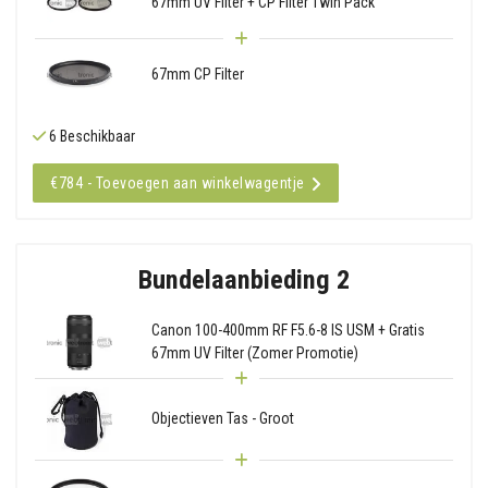
67mm UV Filter + CP Filter Twin Pack
67mm CP Filter
6 Beschikbaar
€784 - Toevoegen aan winkelwagentje
Bundelaanbieding 2
Canon 100-400mm RF F5.6-8 IS USM + Gratis
67mm UV Filter (Zomer Promotie)
Objectieven Tas - Groot