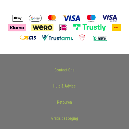
Contact Ons
Hulp & Advies
Retouren
Gratis bezorging