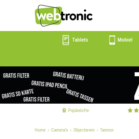
Tablets
Mobiel
Prijsbelofte
Home
Camera's
Objectieven
Tamron