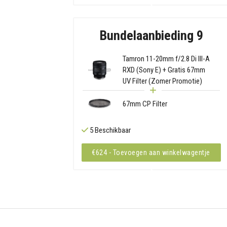
Bundelaanbieding 9
Tamron 11-20mm f/2.8 Di III-A
RXD (Sony E) + Gratis 67mm
UV Filter (Zomer Promotie)
67mm CP Filter
5 Beschikbaar
€624 - Toevoegen aan winkelwagentje