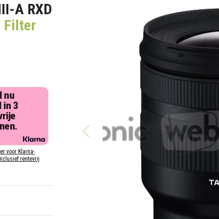
III-A RXD
Filter
l nu
 in 3
rije
jnen.
ier voor Klarna-
inclusief rentevrij