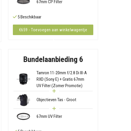
67mm CP Filter
5 Beschikbaar
€659 - Toevoegen aan winkelwagentje
Bundelaanbieding 6
Tamron 11-20mm f/2.8 Di III-A
RXD (Sony E) + Gratis 67mm
UV Filter (Zomer Promotie)
Objectieven Tas - Groot
67mm UV Filter