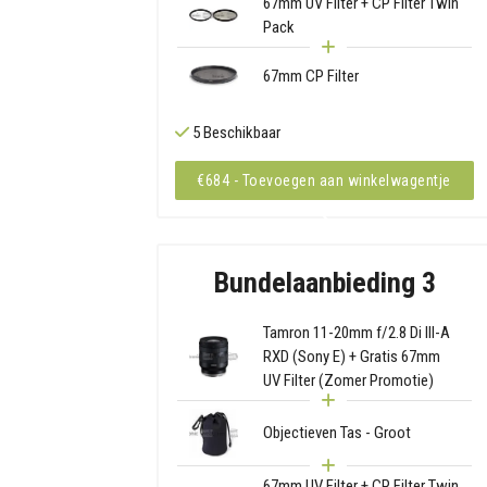
67mm UV Filter + CP Filter Twin
Pack
67mm CP Filter
5 Beschikbaar
€684 - Toevoegen aan winkelwagentje
Bundelaanbieding 3
Tamron 11-20mm f/2.8 Di III-A
RXD (Sony E) + Gratis 67mm
UV Filter (Zomer Promotie)
Objectieven Tas - Groot
67mm UV Filter + CP Filter Twin