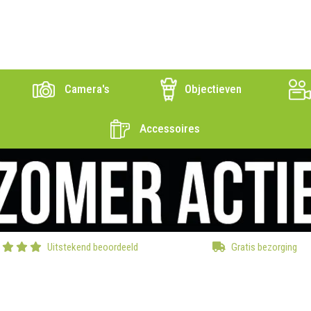
Camera's
Objectieven
Accessoires
Uitstekend beoordeeld
Gratis bezorging