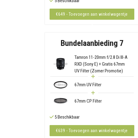
5 Beschikbaar
€649 - Toevoegen aan winkelwagentje
Bundelaanbieding 7
Tamron 11-20mm f/2.8 Di III-A
RXD (Sony E) + Gratis 67mm
UV Filter (Zomer Promotie)
67mm UV Filter
67mm CP Filter
5 Beschikbaar
€639 - Toevoegen aan winkelwagentje