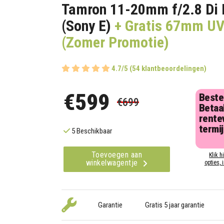
Tamron 11-20mm f/2.8 Di 
(Sony E)
+ Gratis 67mm UV 
(Zomer Promotie)
4.7/5 (54 klantbeoordelingen)
€599
Beste
€699
Betaal
rentev
termi
5 Beschikbaar
Toevoegen aan
Klik h
winkelwagentje
opties, 
Garantie
Gratis 5 jaar garantie