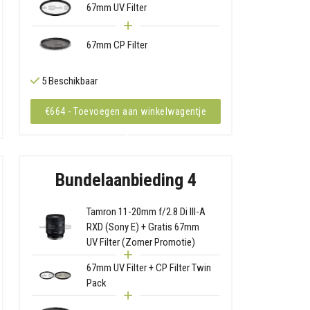
67mm UV Filter
67mm CP Filter
5 Beschikbaar
€664 - Toevoegen aan winkelwagentje
Bundelaanbieding 4
Tamron 11-20mm f/2.8 Di III-A
RXD (Sony E) + Gratis 67mm
UV Filter (Zomer Promotie)
67mm UV Filter + CP Filter Twin
Pack