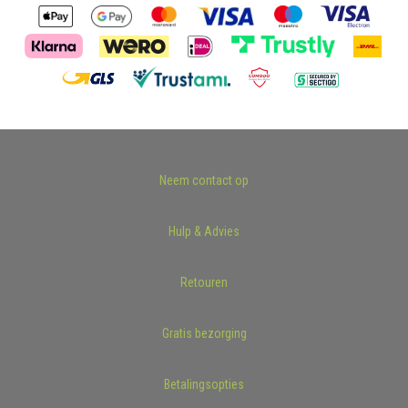
Neem contact op
Hulp & Advies
Retouren
Gratis bezorging
Betalingsopties