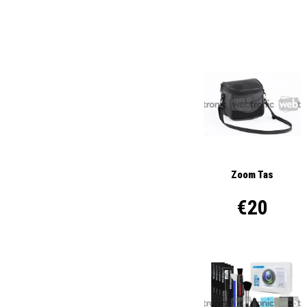
Zoom Tas
€20