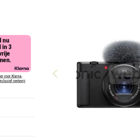
l nu
 in 3
rije
jnen.
ier voor Klarna-
inclusief rentevrij