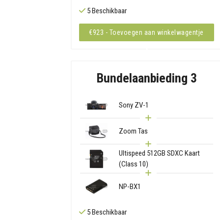
5 Beschikbaar
€923 - Toevoegen aan winkelwagentje
Bundelaanbieding 3
Sony ZV-1
Zoom Tas
Ultispeed 512GB SDXC Kaart
(Class 10)
NP-BX1
5 Beschikbaar