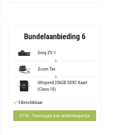
Bundelaanbieding 6
Sony ZV-1
Zoom Tas
Ultispeed 256GB SDXC Kaart
(Class 10)
5 Beschikbaar
€774 - Toevoegen aan winkelwagentje