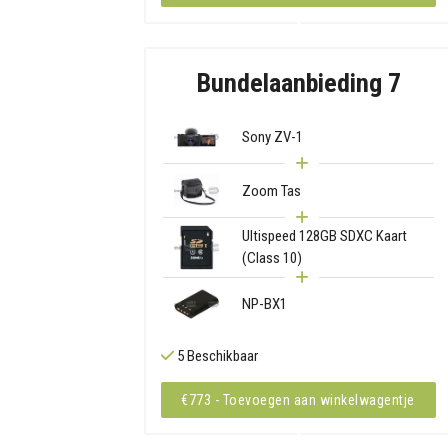
Bundelaanbieding 7
Sony ZV-1
Zoom Tas
Ultispeed 128GB SDXC Kaart
(Class 10)
NP-BX1
5 Beschikbaar
€773 - Toevoegen aan winkelwagentje