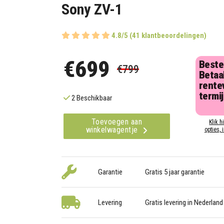
Sony ZV-1
4.8/5 (41 klantbeoordelingen)
€699
Beste
€799
Betaal
rentev
termi
2 Beschikbaar
Toevoegen aan
Klik h
winkelwagentje
opties, 
Garantie
Gratis 5 jaar garantie
Levering
Gratis levering in Nederland