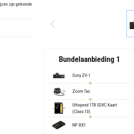
jzen zijn geleverde
Bundelaanbieding 1
Sony ZV-1
Zoom Tas
Ultispeed 1TB SDXC Kaart
(Class 10)
NP-BX1