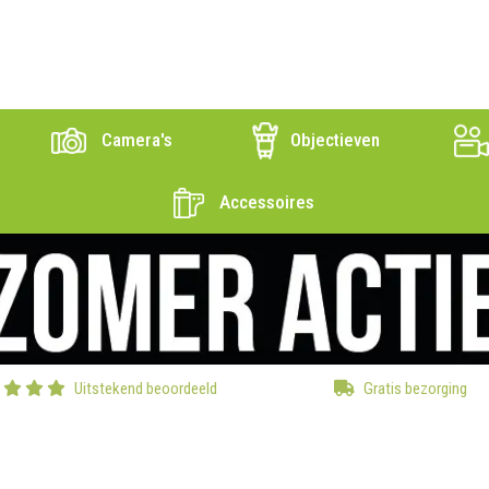
Camera's
Objectieven
Accessoires
Uitstekend beoordeeld
Gratis bezorging