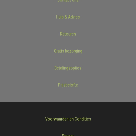
Hulp & Advies
Retouren
Gratis bezorging
Betalingsopties
Prijsbelofte
Voorwaarden en Condities
Privacy