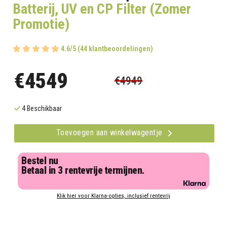
Batterij, UV en CP Filter (Zomer
Promotie)
4.6/5 (44 klantbeoordelingen)
€4549
€4949
4 Beschikbaar
Toevoegen aan winkelwagentje
Bestel nu
Betaal in 3 rentevrije termijnen.
Klik hier voor Klarna-opties, inclusief rentevrij