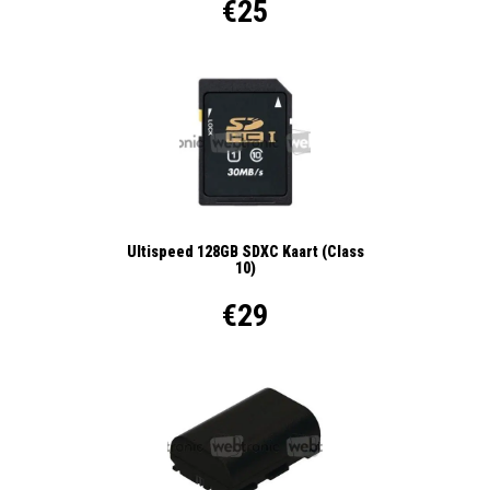
€25
Ultispeed 128GB SDXC Kaart (Class
10)
€29