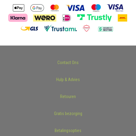
Contact Ons
Hulp & Advies
Retouren
Gratis bezorging
Betalingsopties