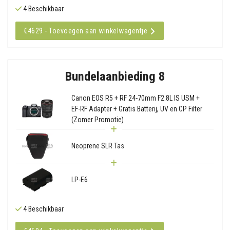
4 Beschikbaar
€4629 - Toevoegen aan winkelwagentje
Bundelaanbieding 8
Canon EOS R5 + RF 24-70mm F2.8L IS USM +
EF-RF Adapter + Gratis Batterij, UV en CP Filter
(Zomer Promotie)
Neoprene SLR Tas
LP-E6
4 Beschikbaar