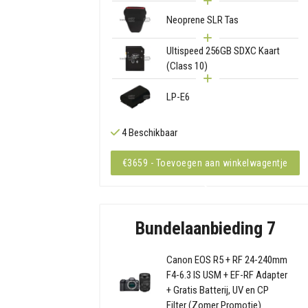
Neoprene SLR Tas
Ultispeed 256GB SDXC Kaart
(Class 10)
LP-E6
4 Beschikbaar
€3659 - Toevoegen aan winkelwagentje
Bundelaanbieding 7
Canon EOS R5 + RF 24-240mm
F4-6.3 IS USM + EF-RF Adapter
+ Gratis Batterij, UV en CP
Filter (Zomer Promotie)