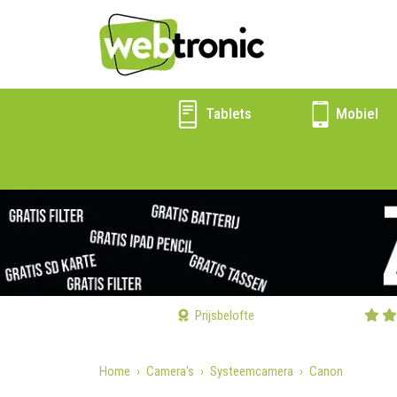
Tablets
Mobiel
Prijsbelofte
Home
Camera's
Systeemcamera
Canon