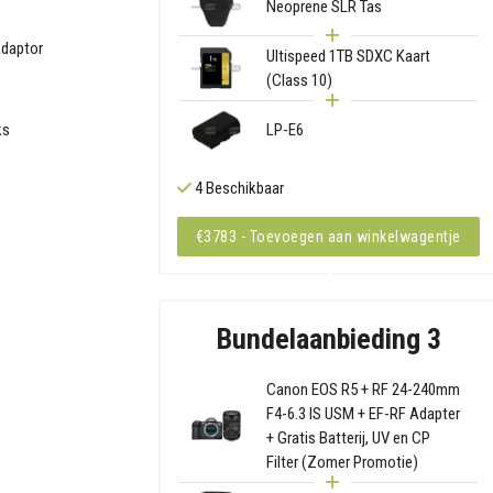
Neoprene SLR Tas
Adaptor
Ultispeed 1TB SDXC Kaart
(Class 10)
ks
LP-E6
4 Beschikbaar
€3783 - Toevoegen aan winkelwagentje
Bundelaanbieding 3
Canon EOS R5 + RF 24-240mm
F4-6.3 IS USM + EF-RF Adapter
+ Gratis Batterij, UV en CP
Filter (Zomer Promotie)