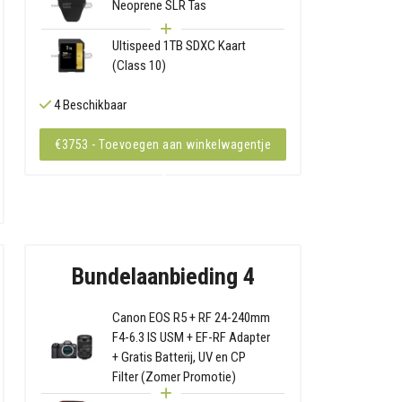
Neoprene SLR Tas
Ultispeed 1TB SDXC Kaart
(Class 10)
4 Beschikbaar
€3753 - Toevoegen aan winkelwagentje
Bundelaanbieding 4
Canon EOS R5 + RF 24-240mm
F4-6.3 IS USM + EF-RF Adapter
+ Gratis Batterij, UV en CP
Filter (Zomer Promotie)