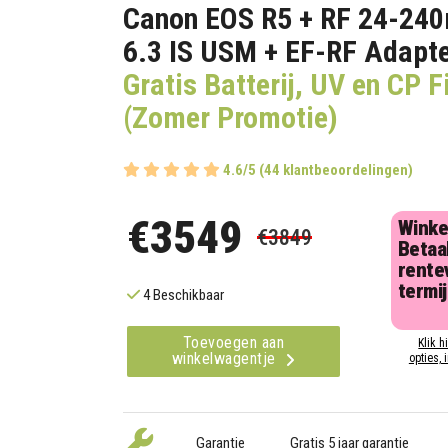
Canon EOS R5 + RF 24-24
6.3 IS USM + EF-RF Adapt
Gratis Batterij, UV en CP Fi
(Zomer Promotie)
4.6/5 (44 klantbeoordelingen)
€3549
Winke
€3849
Betaal
rentev
termi
4 Beschikbaar
Toevoegen aan
Klik h
winkelwagentje
opties, 
Garantie
Gratis 5 jaar garantie