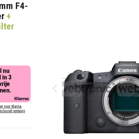
0mm F4-
er
+
lter
l nu
 in 3
rije
jnen.
ier voor Klarna-
inclusief rentevrij