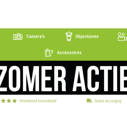
Camera's
Objectieven
Accessoires
Uitstekend beoordeeld
Gratis bezorging