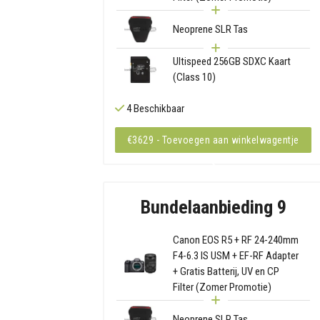
Neoprene SLR Tas
Ultispeed 256GB SDXC Kaart
(Class 10)
4 Beschikbaar
€3629 - Toevoegen aan winkelwagentje
Bundelaanbieding 9
Canon EOS R5 + RF 24-240mm
F4-6.3 IS USM + EF-RF Adapter
+ Gratis Batterij, UV en CP
Filter (Zomer Promotie)
Neoprene SLR Tas