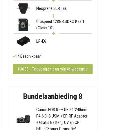
Neoprene SLR Tas
Ultispeed 128GB SDXC Kaart
(Class 10)
LP-E6
4 Beschikbaar
€3633 - Toevoegen aan winkelwagentje
Bundelaanbieding 8
Canon EOS R5 + RF 24-240mm
F4-6.3 IS USM + EF-RF Adapter
+ Gratis Batterij, UV en CP
Filter (Zomer Promotie)