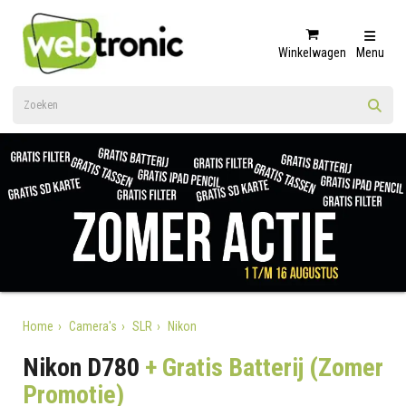
Winkelwagen
Menu
Home
Camera's
SLR
Nikon
Nikon D780
+ Gratis Batterij (Zomer
Promotie)