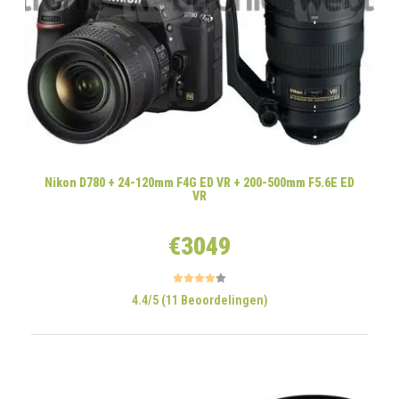
Nikon D780 + 24-120mm F4G ED VR + 200-500mm F5.6E ED
VR
€3049
4.4/5 (11 Beoordelingen)