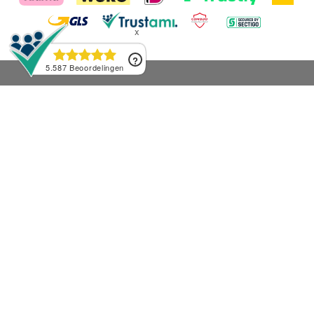
Contact Ons
Hulp & Advies
Retouren
Gratis bezorging
Betalingsopties
Prijsbelofte