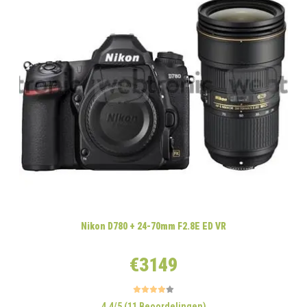
Nikon D780 + 24-70mm F2.8E ED VR
€3149
4.4/5 (11 Beoordelingen)