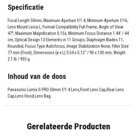
Specificatie
Focal Length 50mm, Maximum Aperture f/1.4, Minimum Aperture f/16,
Lens Mount Leica L, Format Compatibility Full-Frame, Angle of View
47°, Maximum Magnification 0.15x, Minimum Focus Distance 1.44' / 44
cm, Optical Design 13 Elements in 11 Groups, Diaphragm Blades 11,
Rounded, Focus Type Autofocus, Image Stabilization None, Filter Size
77 mm (Front), Dimensions (ø x L) 3.54 x 5.12" / 90 x 130 mm, Weight
2.1 lb / 955 g
Inhoud van de doos
Panasonic Lumix S PRO 50mm f/1.4 Lens,Front Lens Cap,Rear Lens
Cap,Lens Hood,Lens Bag,
Gerelateerde Producten