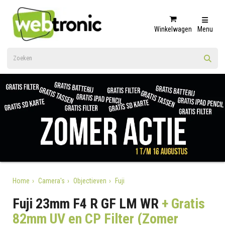
Winkelwagen
Menu
Home
Camera's
Objectieven
Fuji
Fuji 23mm F4 R GF LM WR
+ Gratis
82mm UV en CP Filter (Zomer