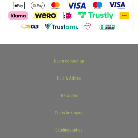
Neem contact op
Hulp & Advies
Retouren
Gratis bezorging
Betalingsopties