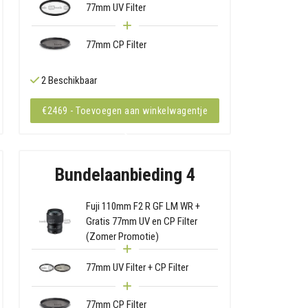
77mm UV Filter
77mm CP Filter
2 Beschikbaar
€2469 - Toevoegen aan winkelwagentje
Bundelaanbieding 4
Fuji 110mm F2 R GF LM WR +
Gratis 77mm UV en CP Filter
(Zomer Promotie)
77mm UV Filter + CP Filter
77mm CP Filter