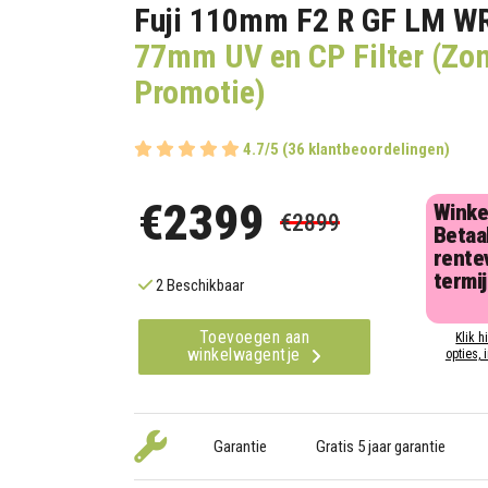
Fuji 110mm F2 R GF LM W
77mm UV en CP Filter (Zo
Promotie)
4.7/5 (36 klantbeoordelingen)
€2399
Winke
€2899
Betaal
rentev
termi
2 Beschikbaar
Toevoegen aan
Klik h
winkelwagentje
opties, 
Garantie
Gratis 5 jaar garantie