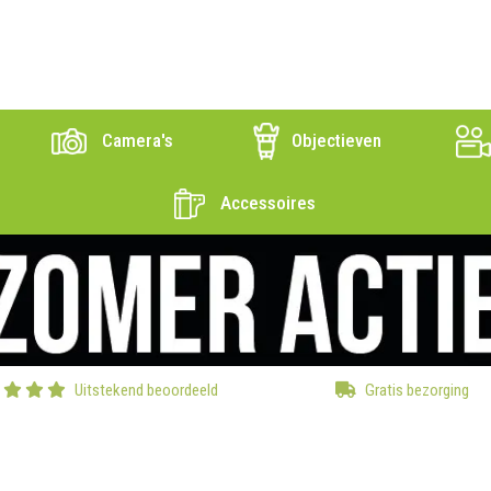
Camera's
Objectieven
Accessoires
Uitstekend beoordeeld
Gratis bezorging