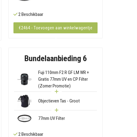
2 Beschikbaar
€2464 - Toevoegen aan winkelwagentje
Bundelaanbieding 6
Fuji 110mm F2 R GF LM WR +
Gratis 77mm UV en CP Filter
(Zomer Promotie)
Objectieven Tas - Groot
77mm UV Filter
2 Beschikbaar