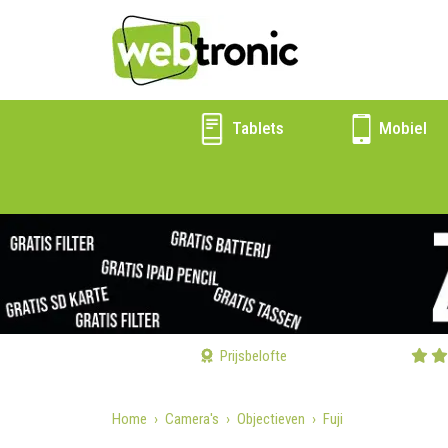
Tablets
Mobiel
Prijsbelofte
Home
Camera's
Objectieven
Fuji