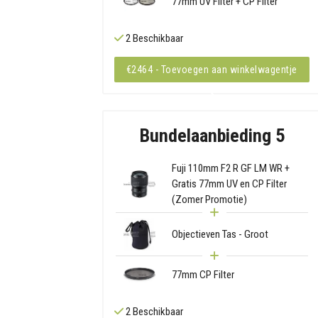
77mm UV Filter + CP Filter
2 Beschikbaar
€2464 - Toevoegen aan winkelwagentje
Bundelaanbieding 5
Fuji 110mm F2 R GF LM WR +
Gratis 77mm UV en CP Filter
(Zomer Promotie)
Objectieven Tas - Groot
77mm CP Filter
2 Beschikbaar