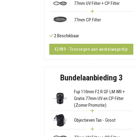
77mm UV Filter + CP Filter
77mm CP Filter
2 Beschikbaar
€2489 - Toevoegen aan winkelwagentje
Bundelaanbieding 3
Fuji 110mm F2 R GF LM WR +
Gratis 77mm UV en CP Filter
(Zomer Promotie)
Objectieven Tas - Groot