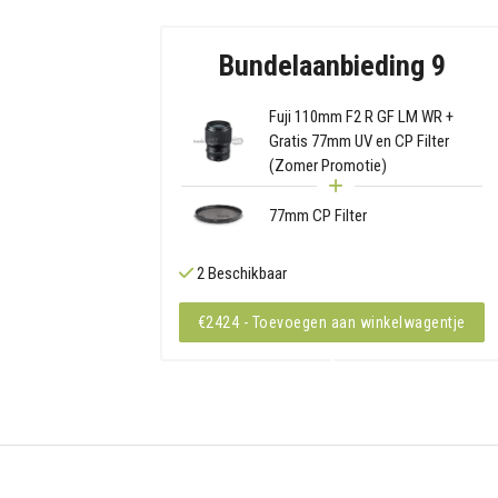
Bundelaanbieding 9
Fuji 110mm F2 R GF LM WR +
Gratis 77mm UV en CP Filter
(Zomer Promotie)
77mm CP Filter
2 Beschikbaar
€2424 - Toevoegen aan winkelwagentje