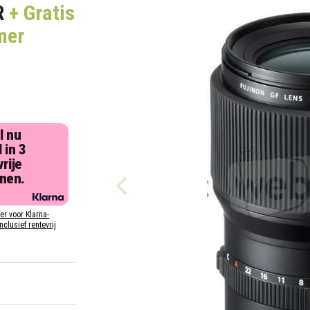
R
+ Gratis
mer
l nu
 in 3
rije
jnen.
ier voor Klarna-
inclusief rentevrij