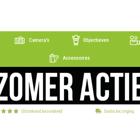
Camera's
Objectieven
Accessoires
Uitstekend beoordeeld
Gratis bezorging