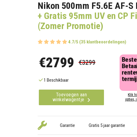
Nikon 500mm F5.6E AF-S 
+ Gratis 95mm UV en CP Fi
(Zomer Promotie)
4.7/5 (35 klantbeoordelingen)
€2799
Beste
€3299
Betaal
rentev
termi
1 Beschikbaar
Toevoegen aan
Klik h
winkelwagentje
opties, 
Garantie
Gratis 5 jaar garantie