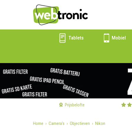
Tablets
Mobiel
Prijsbelofte
Home
Camera's
Objectieven
Nikon