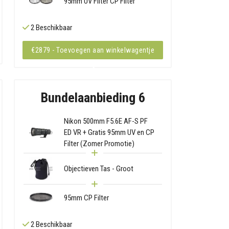
95mm UV Filter CP Filter
2 Beschikbaar
€2879 - Toevoegen aan winkelwagentje
Bundelaanbieding 6
Nikon 500mm F5.6E AF-S PF
ED VR + Gratis 95mm UV en CP
Filter (Zomer Promotie)
Objectieven Tas - Groot
95mm CP Filter
2 Beschikbaar