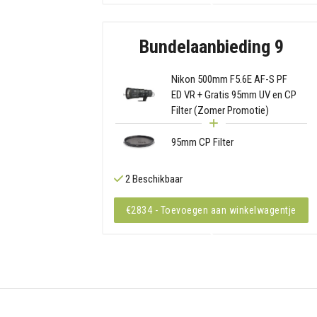
Bundelaanbieding 9
Nikon 500mm F5.6E AF-S PF
ED VR + Gratis 95mm UV en CP
Filter (Zomer Promotie)
95mm CP Filter
2 Beschikbaar
€2834 - Toevoegen aan winkelwagentje