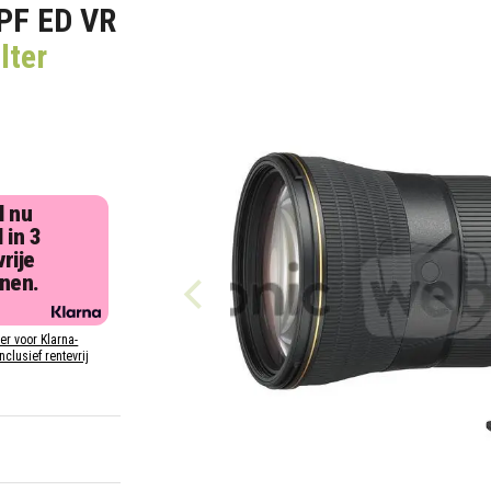
PF ED VR
lter
l nu
 in 3
rije
jnen.
ier voor Klarna-
inclusief rentevrij