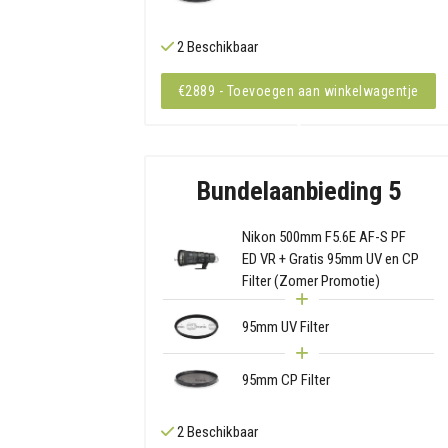
2 Beschikbaar
€2889 - Toevoegen aan winkelwagentje
Bundelaanbieding 5
Nikon 500mm F5.6E AF-S PF
ED VR + Gratis 95mm UV en CP
Filter (Zomer Promotie)
95mm UV Filter
95mm CP Filter
2 Beschikbaar