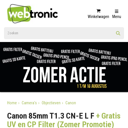
Winkelwagen
Menu
Home
Camera's
Objectieven
Canon
Canon 85mm T1.3 CN-E L F
+ Gratis
UV en CP Filter (Zomer Promotie)