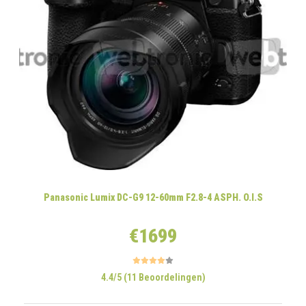
Panasonic Lumix DC-G9 12-60mm F2.8-4 ASPH. O.I.S
€1699
4.4/5 (11 Beoordelingen)