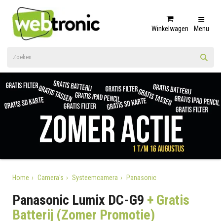
Winkelwagen
Menu
Home
Camera's
Systeemcamera
Panasonic
Panasonic Lumix DC-G9
+ Gratis
Batterij (Zomer Promotie)