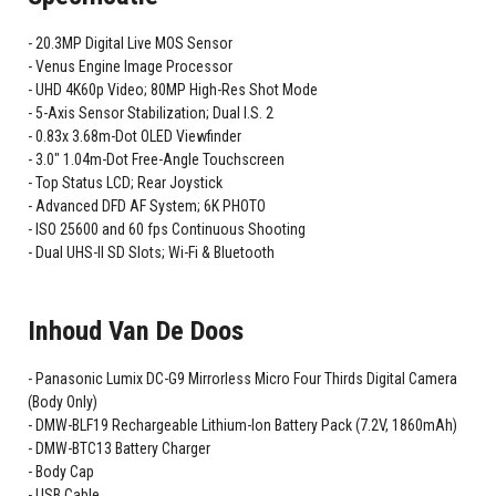
20.3MP Digital Live MOS Sensor
Venus Engine Image Processor
UHD 4K60p Video; 80MP High-Res Shot Mode
5-Axis Sensor Stabilization; Dual I.S. 2
0.83x 3.68m-Dot OLED Viewfinder
3.0" 1.04m-Dot Free-Angle Touchscreen
Top Status LCD; Rear Joystick
Advanced DFD AF System; 6K PHOTO
ISO 25600 and 60 fps Continuous Shooting
Dual UHS-II SD Slots; Wi-Fi & Bluetooth
Inhoud Van De Doos
Panasonic Lumix DC-G9 Mirrorless Micro Four Thirds Digital Camera
(Body Only)
DMW-BLF19 Rechargeable Lithium-Ion Battery Pack (7.2V, 1860mAh)
DMW-BTC13 Battery Charger
Body Cap
USB Cable