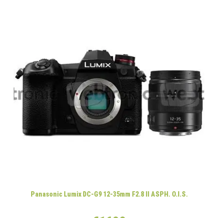
Panasonic Lumix DC-G9 12-35mm F2.8 II ASPH. O.I.S.