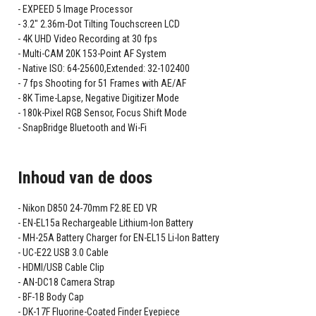
EXPEED 5 Image Processor
3.2" 2.36m-Dot Tilting Touchscreen LCD
4K UHD Video Recording at 30 fps
Multi-CAM 20K 153-Point AF System
Native ISO: 64-25600,Extended: 32-102400
7 fps Shooting for 51 Frames with AE/AF
8K Time-Lapse, Negative Digitizer Mode
180k-Pixel RGB Sensor, Focus Shift Mode
SnapBridge Bluetooth and Wi-Fi
Inhoud van de doos
Nikon D850 24-70mm F2.8E ED VR
EN-EL15a Rechargeable Lithium-Ion Battery
MH-25A Battery Charger for EN-EL15 Li-Ion Battery
UC-E22 USB 3.0 Cable
HDMI/USB Cable Clip
AN-DC18 Camera Strap
BF-1B Body Cap
DK-17F Fluorine-Coated Finder Eyepiece