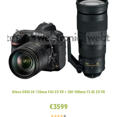
Nikon D850 24-120mm F4G ED VR + 200-500mm F5.6E ED VR
€3599