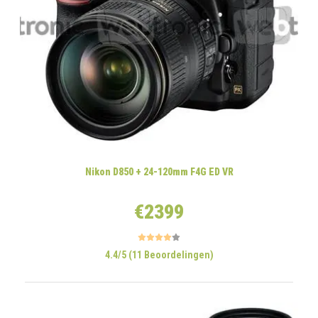
Nikon D850 + 24-120mm F4G ED VR
€2399
4.4/5 (11 Beoordelingen)