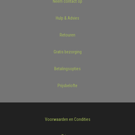
Neem contact op
Hulp & Advies
Retouren
Gratis bezorging
Betalingsopties
Prijsbelofte
Voorwaarden en Condities