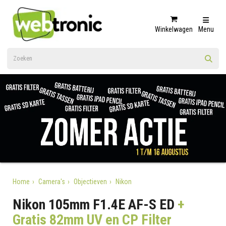
Winkelwagen
Menu
Home
Camera's
Objectieven
Nikon
Nikon 105mm F1.4E AF-S ED
+
Gratis 82mm UV en CP Filter