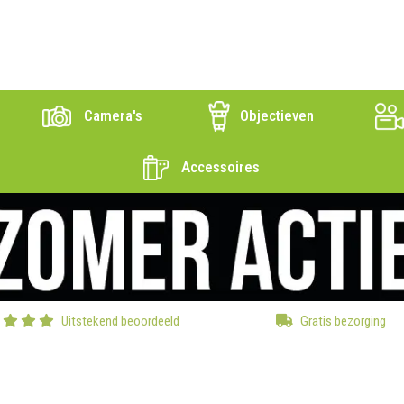
Camera's
Objectieven
Accessoires
Uitstekend beoordeeld
Gratis bezorging