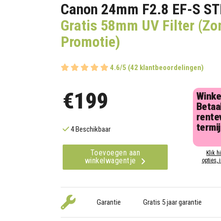
Canon 24mm F2.8 EF-S S
Gratis 58mm UV Filter (Z
Promotie)
4.6/5 (42 klantbeoordelingen)
€199
Winke
Betaal
rentev
termi
4 Beschikbaar
Toevoegen aan
Klik h
winkelwagentje
opties, 
Garantie
Gratis 5 jaar garantie