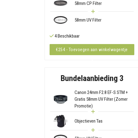
58mm CP Filter
58mm UV Filter
4 Beschikbaar
€254 - Toevoegen aan winkelwagentje
Bundelaanbieding 3
Canon 24mm F2.8 EF-S STM +
Gratis 58mm UV Filter (Zomer
Promotie)
Objectieven Tas