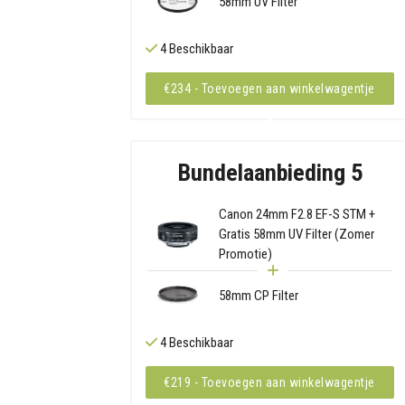
58mm UV Filter
4 Beschikbaar
€234 - Toevoegen aan winkelwagentje
Bundelaanbieding 5
Canon 24mm F2.8 EF-S STM +
Gratis 58mm UV Filter (Zomer
Promotie)
58mm CP Filter
4 Beschikbaar
€219 - Toevoegen aan winkelwagentje