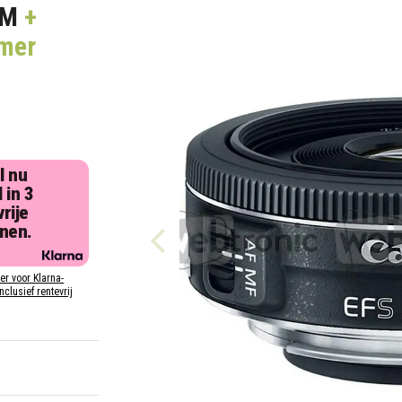
TM
+
omer
l nu
 in 3
rije
jnen.
ier voor Klarna-
inclusief rentevrij