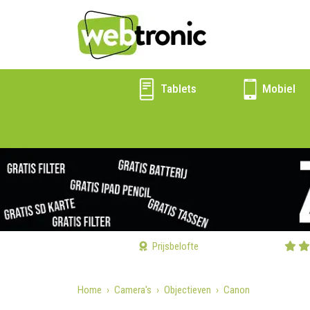
Tablets
Mobiel
Prijsbelofte
Home
Camera's
Objectieven
Canon