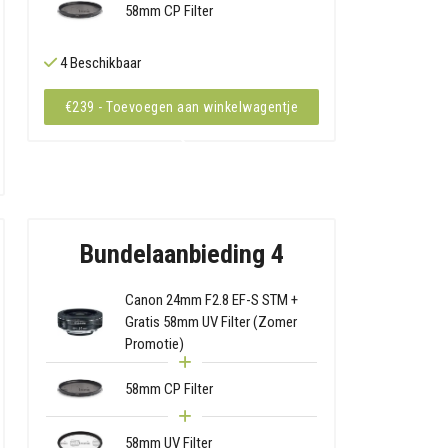
58mm CP Filter
4 Beschikbaar
€239 - Toevoegen aan winkelwagentje
Bundelaanbieding 4
Canon 24mm F2.8 EF-S STM +
Gratis 58mm UV Filter (Zomer
Promotie)
58mm CP Filter
58mm UV Filter