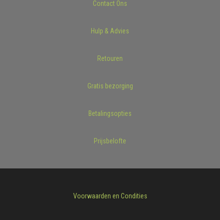
Contact Ons
Hulp & Advies
Retouren
Gratis bezorging
Betalingsopties
Prijsbelofte
Voorwaarden en Condities