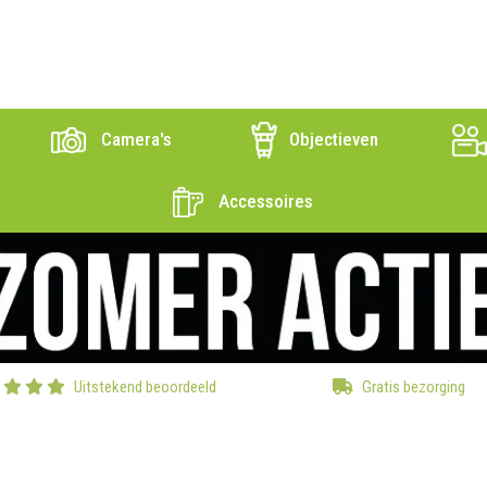
Camera's
Objectieven
Accessoires
Uitstekend beoordeeld
Gratis bezorging