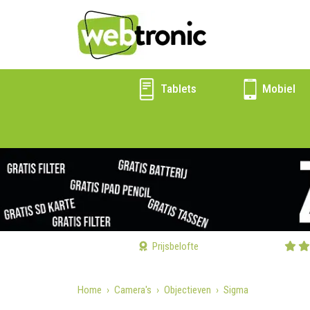
Tablets
Mobiel
Prijsbelofte
Home
Camera's
Objectieven
Sigma