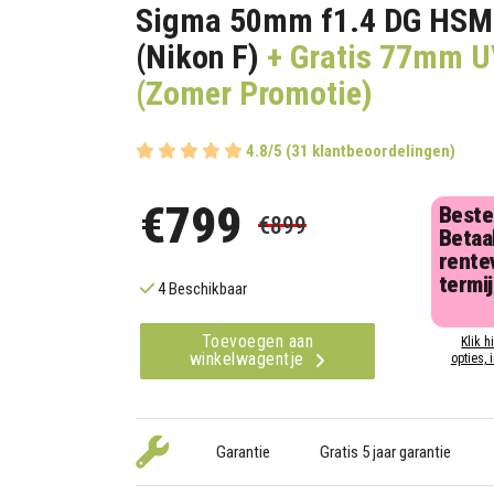
Sigma 50mm f1.4 DG HSM
(Nikon F)
+ Gratis 77mm UV
(Zomer Promotie)
4.8/5 (31 klantbeoordelingen)
€799
Beste
€899
Betaal
rentev
termi
4 Beschikbaar
Toevoegen aan
Klik h
winkelwagentje
opties, 
Garantie
Gratis 5 jaar garantie