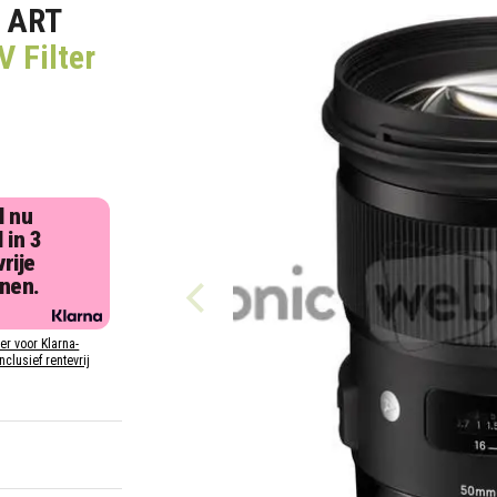
 ART
 Filter
l nu
 in 3
rije
jnen.
ier voor Klarna-
inclusief rentevrij