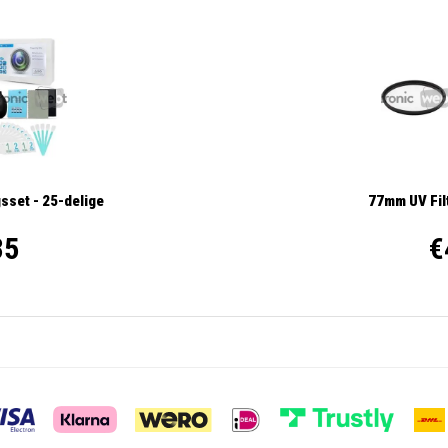
sset - 25-delige
77mm UV Filt
35
€