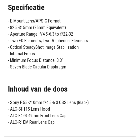
Specificatie
E-Mount Lens/APS-C Format
82.5-315mm (35mm Equivalent)
Aperture Range: f/4.5-6.3 to f/22-32
Two ED Elements; Two Aspherical Elements
Optical SteadyShot Image Stabilization
Internal Focus
Minimum Focus Distance: 3.3'
Seven-Blade Circular Diaphragm
Inhoud van de doos
Sony E 55-210mm f/4.5-6.3 OSS Lens (Black)
ALC-SH115 Lens Hood
ALC-F49S 49mm Front Lens Cap
ALC-R1EM Rear Lens Cap