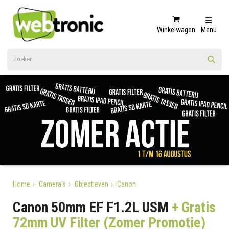
Winkelwagen
Menu
Home
Camera's
Objectieven
Canon
Canon 50mm EF F1.2L USM
+ Gratis
72mm UV Filter (Zomer Promotie)