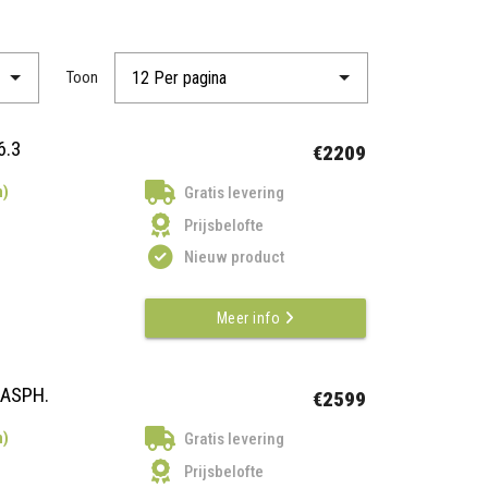
Toon
6.3
€2209
n)
Gratis levering
Prijsbelofte
Nieuw product
Meer info
 ASPH.
€2599
n)
Gratis levering
Prijsbelofte