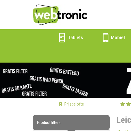
Tablets
Mobiel
Prijsbelofte
Lei
Productfilters