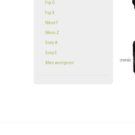
Fuji G
Fuji X
Nikon F
Nikon Z
Sony A
Sony E
Alles weergeven