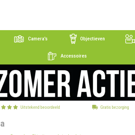
Camera's
Objectieven
Accessoires
Uitstekend beoordeeld
Gratis bezorging
ca