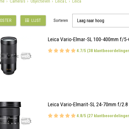
me
Camera's
Objectieven
Leica L
Leica
Sorteren
OSTER
LIJST
Leica Vario-Elmar-SL 100-400mm f/5-
4.7/5 (38 klantbeoordelinge
Leica Vario-Elmarit-SL 24-70mm f/2.8
4.8/5 (27 klantbeoordelinge