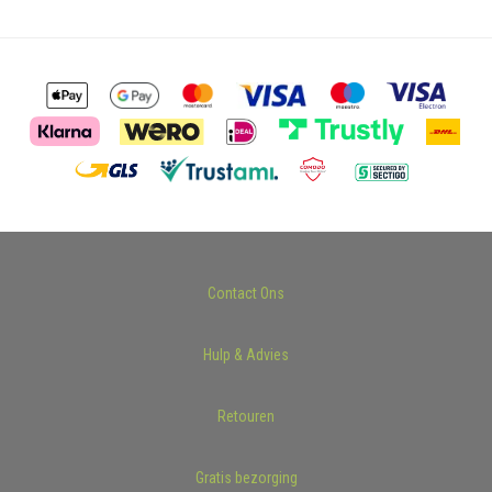
Contact Ons
Hulp & Advies
Retouren
Gratis bezorging