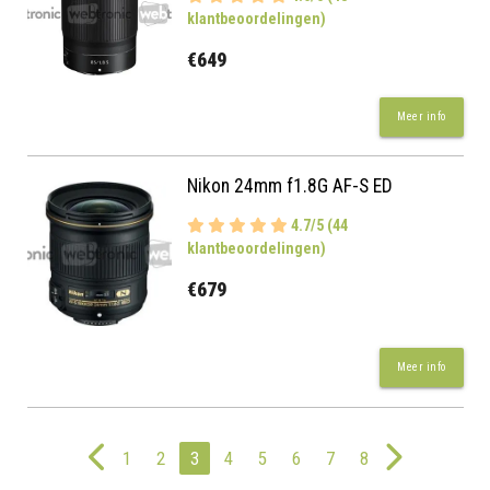
klantbeoordelingen)
€649
Meer info
Nikon 24mm f1.8G AF-S ED
4.7/5 (44
klantbeoordelingen)
€679
Meer info
1
2
3
4
5
6
7
8