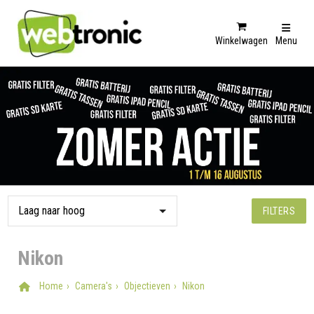
Winkelwagen
Menu
FILTERS
Nikon
Home
Camera's
Objectieven
Nikon